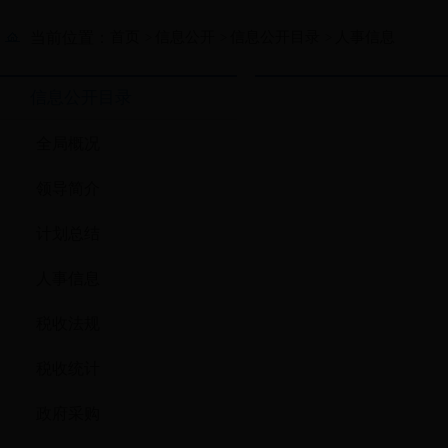
当前位置：
首页
信息公开
信息公开目录
人事信息
>
>
>
信息公开目录
全局概况
领导简介
计划总结
人事信息
税收法规
税收统计
政府采购