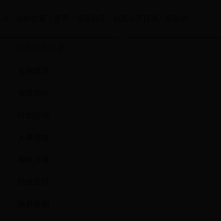
当前位置：
首页
信息公开
信息公开目录
双公示
>
>
>
信息公开目录
全局概况
领导简介
计划总结
人事信息
税收法规
税收统计
政府采购