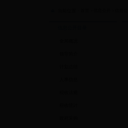
当前位置：
首页
信息公开
信息公
>
>
信息公开目录
全局概况
领导简介
计划总结
人事信息
税收法规
税收统计
政府采购